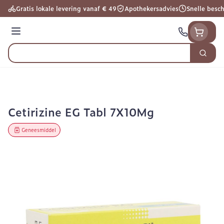
Ga naar de inhoud
Gratis lokale levering vanaf € 49
Apothekersadvies
Snelle besc
Menu
Zoek
Product, merk, categorie...
Cetirizine EG Tabl 7X10Mg
Geneesmiddel