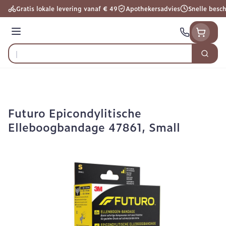
Ga naar de inhoud
Gratis lokale levering vanaf € 49
Apothekersadvies
Snelle besc
Menu
Zoek
Product, merk, categorie...
Futuro Epicondylitische
Elleboogbandage 47861, Small