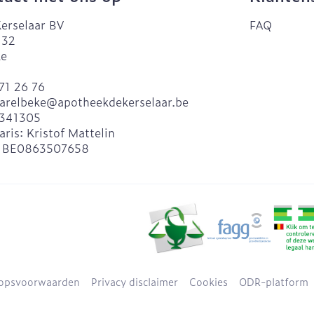
erselaar BV
FAQ
 32
ke
71 26 76
arelbeke@
apotheekdekerselaar.be
341305
aris:
Kristof Mattelin
:
BE0863507658
opsvoorwaarden
Privacy disclaimer
Cookies
ODR-platform