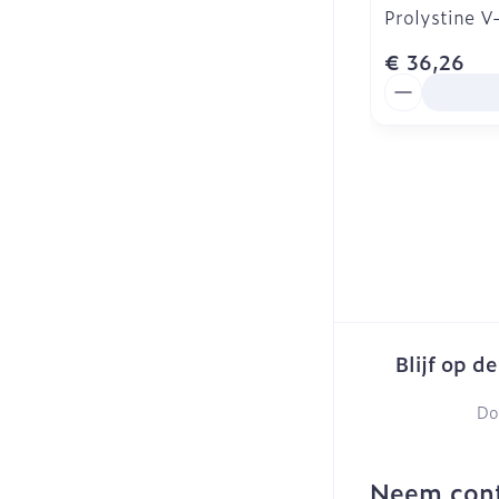
Prolystine V
€ 36,26
Aantal
Blijf op d
Do
Neem cont