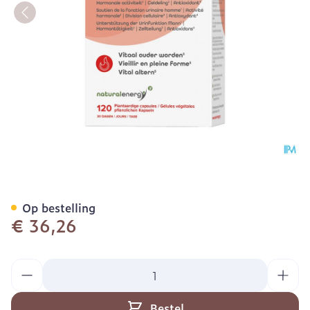
Prolystine V-caps 120 Nat
Op bestelling
€ 36,26
Aantal
Bestel