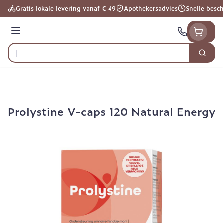
Ga naar de inhoud
Gratis lokale levering vanaf € 49
Apothekersadvies
Snelle besc
Menu
Zoek
Product, merk, categorie...
Prolystine V-caps 120 Natural Energy