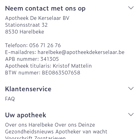
Neem contact met ons op
Apotheek De Kerselaar BV
Stationsstraat 32
8530
Harelbeke
Telefoon:
056 71 26 76
E-mailadres:
harelbeke@
apotheekdekerselaar.be
APB nummer:
341305
Apotheek titularis:
Kristof Mattelin
BTW nummer:
BE0863507658
Klantenservice
FAQ
Uw apotheek
Over ons Harelbeke
Over ons Deinze
Gezondheidsnieuws
Apotheker van wacht
Voorschrift
Zorgtarieven