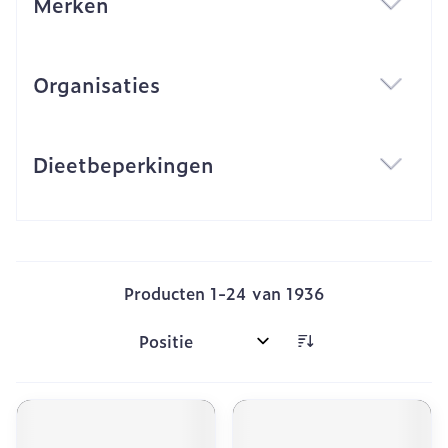
Merken
filter
Organisaties
filter
Dieetbeperkingen
filter
Producten
1
-
24
van
1936
Sorteer op: