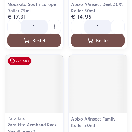
Mouskito South Europe
Apixo A/insect Deet 30%
Roller 75ml
Roller 50ml
€ 17,31
€ 14,95
Aantal
Aantal
Bestel
Bestel
PROMO
Para'kito
Apixo A/insect Family
Para'kito Armband Pack
Roller 50ml
Navullingen 2