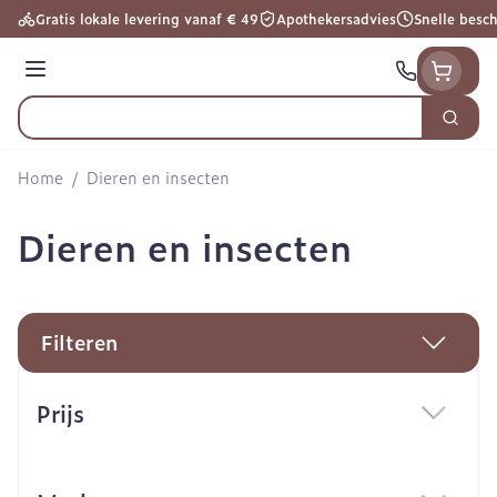
Ga naar de inhoud
Gratis lokale levering vanaf € 49
Apothekersadvies
Snelle besc
Menu
Zoek
Product, merk, categorie...
Home
/
Dieren en insecten
Dieren en insecten
Filteren
Doorgaan naar productlijst
Prijs
filter