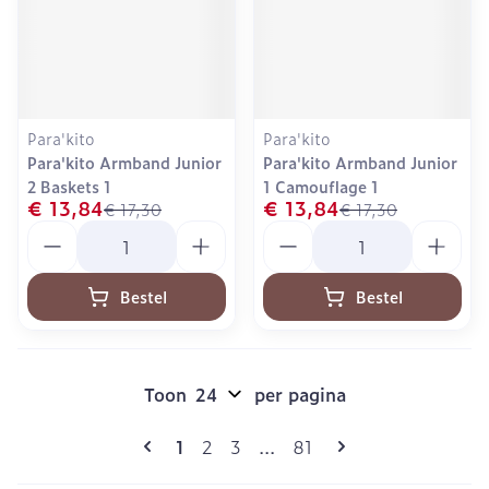
Para'kito
Para'kito
Para'kito Armband Junior
Para'kito Armband Junior
2 Baskets 1
1 Camouflage 1
€ 13,84
€ 13,84
€ 17,30
€ 17,30
Aantal
Aantal
Bestel
Bestel
Toon
per pagina
Pagina's
U lees momenteel pagina
Pagina
Pagina
Pagina
1
2
3
...
81