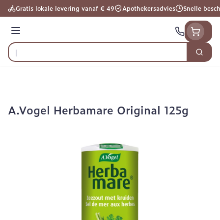
Ga naar de inhoud
Gratis lokale levering vanaf € 49
Apothekersadvies
Snelle besc
Menu
Zoek
Product, merk, categorie...
A.Vogel Herbamare Original 125g