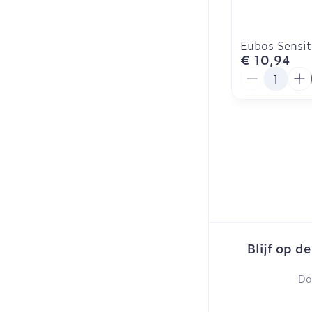
Eubos Sensit
€ 10,94
Aantal
Blijf op d
Do