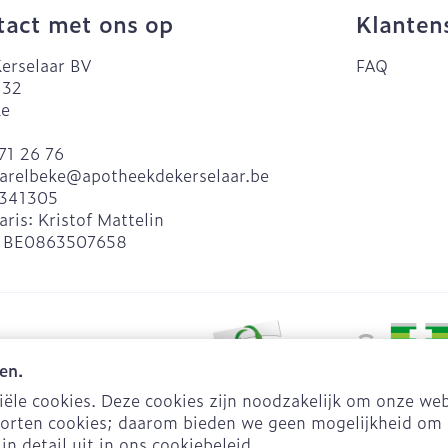
act met ons op
Klanten
erselaar BV
FAQ
 32
ke
71 26 76
arelbeke@
apotheekdekerselaar.be
341305
aris:
Kristof Mattelin
:
BE0863507658
en.
le cookies. Deze cookies zijn noodzakelijk om onze web
orten cookies; daarom bieden we geen mogelijkheid om 
opsvoorwaarden
Privacy disclaimer
Cookies
ODR-platform
in detail uit in ons
cookiebeleid