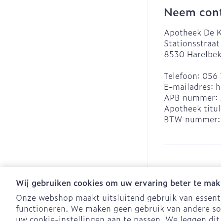
Neem cont
Apotheek De K
Stationsstraat
8530
Harelbe
Telefoon:
056 
E-mailadres:
h
APB nummer:
Apotheek titul
BTW nummer
Wij gebruiken cookies om uw ervaring beter te mak
Onze webshop maakt uitsluitend gebruik van essentië
functioneren. We maken geen gebruik van andere so
Algemene verko
uw cookie-instellingen aan te passen. We leggen dit 