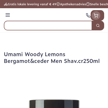
Ga naar de inhoud
Gratis lokale levering vanaf € 49
Apothekersadvies
Snelle besc
Menu
Zoek
Product, merk, categorie...
Umami Woody Lemons
Bergamot&ceder Men Shav.cr250ml