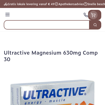
Ga naar de inhoud
Gratis lokale levering vanaf € 49
Apothekersadvies
Snelle besc
Menu
Zoek
Product, merk, categorie...
Ultractive Magnesium 630mg Comp
30