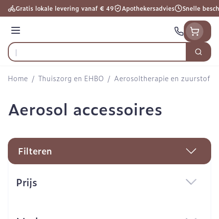
Ga naar de inhoud
Gratis lokale levering vanaf € 49
Apothekersadvies
Snelle besc
Menu
Zoek
Product, merk, categorie...
Home
/
Thuiszorg en EHBO
/
Aerosoltherapie en zuurstof
/
Aerosol accessoires
Filteren
Doorgaan naar productlijst
Prijs
filter