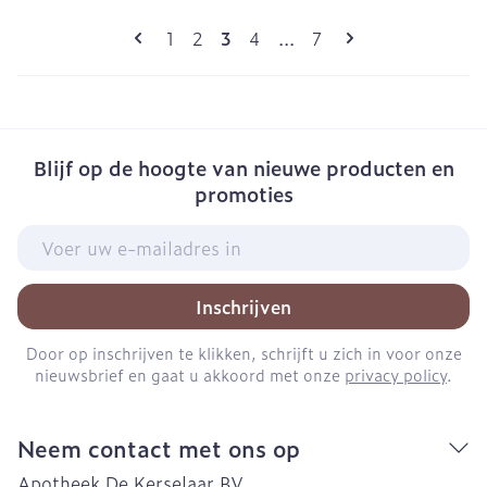
Pagina's
U lees momenteel pagina
Pagina
Pagina
Pagina
Pagina
1
2
3
4
...
7
Blijf op de hoogte van nieuwe producten en
promoties
E-mail adres
Inschrijven
Door op inschrijven te klikken, schrijft u zich in voor onze
nieuwsbrief en gaat u akkoord met onze
privacy policy
.
Neem contact met ons op
Apotheek De Kerselaar BV