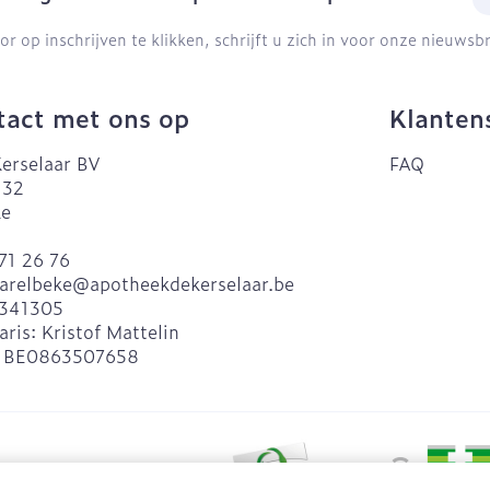
or op inschrijven te klikken, schrijft u zich in voor onze nieuws
act met ons op
Klanten
erselaar BV
FAQ
 32
ke
71 26 76
arelbeke@
apotheekdekerselaar.be
341305
aris:
Kristof Mattelin
:
BE0863507658