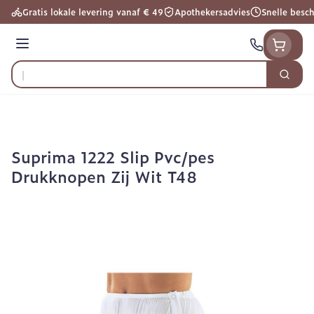
Ga naar de inhoud
Gratis lokale levering vanaf € 49
Apothekersadvies
Snelle besc
Menu
Zoek
Product, merk, categorie...
Suprima 1222 Slip Pvc/pes
Drukknopen Zij Wit T48