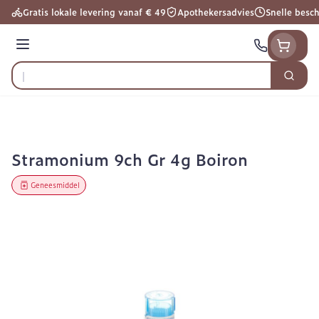
Ga naar de inhoud
Gratis lokale levering vanaf € 49
Apothekersadvies
Snelle besc
Menu
Zoek
Product, merk, categorie...
Stramonium 9ch Gr 4g Boiron
Geneesmiddel