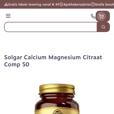
Ga naar de inhoud
Gratis lokale levering vanaf € 49
Apothekersadvies
Snelle besc
Menu
Zoek
Product, merk, categorie...
Solgar Calcium Magnesium Citraat
Comp 50