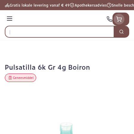
Ga naar de inhoud
Gratis lokale levering vanaf € 49
Apothekersadvies
Snelle besc
Menu
Zoek
Product, merk, categorie...
Pulsatilla 6k Gr 4g Boiron
Geneesmiddel