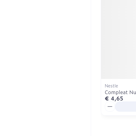
Nestle
Compleat Nut
€ 4,65
Aantal