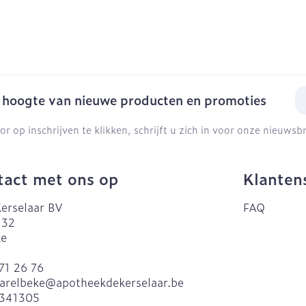
E-
e hoogte van nieuwe producten en promoties
or op inschrijven te klikken, schrijft u zich in voor onze nieuws
act met ons op
Klanten
erselaar BV
FAQ
 32
ke
71 26 76
arelbeke@
apotheekdekerselaar.be
341305