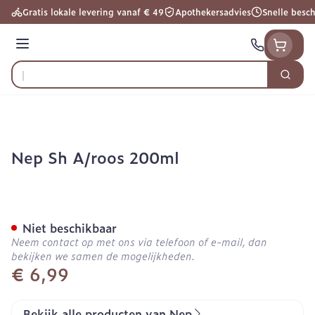
Ga naar de inhoud
Gratis lokale levering vanaf € 49
Apothekersadvies
Snelle besc
Menu
Zoek
Product, merk, categorie...
Nep Sh A/roos 200ml
Nep Sh A/roos 200ml
Niet beschikbaar
Neem contact op met ons via telefoon of e-mail, dan
bekijken we samen de mogelijkheden.
€ 6,99
Bekijk alle producten van Nep