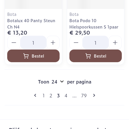
Bota
Bota
Botalux 40 Panty Steun
Bota Podo 10
Ch N4
Hielspoorkussen S 1paar
€ 13,20
€ 29,50
Aantal
Aantal
Bestel
Bestel
Toon
per pagina
Pagina's
U lees momenteel pagina
Pagina
Pagina
Pagina
Pagina
1
2
3
4
...
79