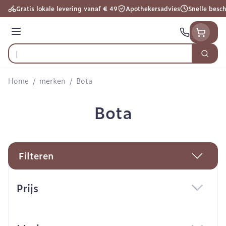
Ga naar de inhoud
Gratis lokale levering vanaf € 49
Apothekersadvies
Snelle besc
Menu
Zoek
Product, merk, categorie...
Home
/
merken
/
Bota
Bota
Filteren
Doorgaan naar productlijst
Prijs
filter