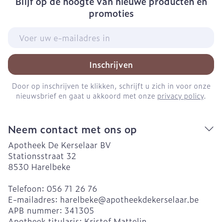
Blijf op de hoogte van nieuwe producten en
promoties
E-mail adres
Inschrijven
Door op inschrijven te klikken, schrijft u zich in voor onze
nieuwsbrief en gaat u akkoord met onze
privacy policy
.
Neem contact met ons op
Apotheek De Kerselaar BV
Stationsstraat 32
8530
Harelbeke
Telefoon:
056 71 26 76
E-mailadres:
harelbeke@
apotheekdekerselaar.be
APB nummer:
341305
Apotheek titularis:
Kristof Mattelin