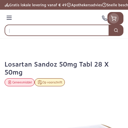
Ga naar de inhoud
Gratis lokale levering vanaf € 49
Apothekersadvies
Snelle besc
Menu
Zoek
Product, merk, categorie...
Losartan Sandoz 50mg Tabl 28 X
50mg
Geneesmiddel
Op voorschrift