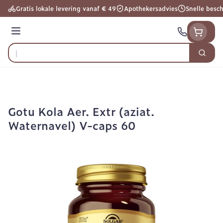
Ga naar de inhoud
Gratis lokale levering vanaf € 49
Apothekersadvies
Snelle besc
Menu
Zoek
Product, merk, categorie...
Gotu Kola Aer. Extr (aziat.
Waternavel) V-caps 60