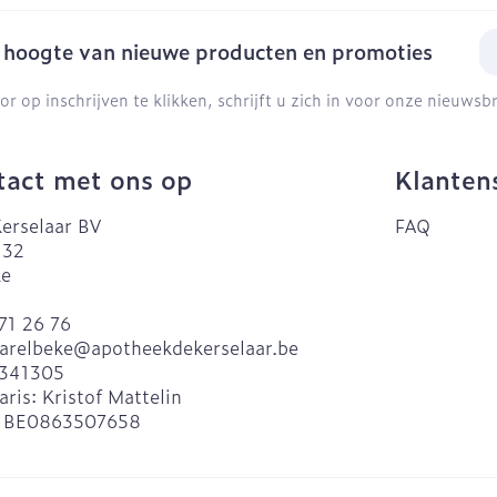
E-
e hoogte van nieuwe producten en promoties
or op inschrijven te klikken, schrijft u zich in voor onze nieuws
act met ons op
Klanten
erselaar BV
FAQ
 32
ke
71 26 76
arelbeke@
apotheekdekerselaar.be
341305
aris:
Kristof Mattelin
:
BE0863507658