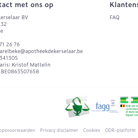
act met ons op
Klanten
erselaar BV
FAQ
 32
ke
71 26 76
arelbeke@
apotheekdekerselaar.be
341305
aris:
Kristof Mattelin
:
BE0863507658
opsvoorwaarden
Privacy disclaimer
Cookies
ODR-platform