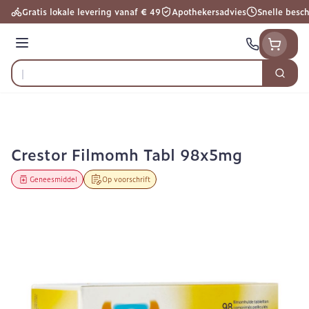
Ga naar de inhoud
Gratis lokale levering vanaf € 49
Apothekersadvies
Snelle besc
Menu
Zoek
Product, merk, categorie...
Crestor Filmomh Tabl 98x5mg
Geneesmiddel
Op voorschrift