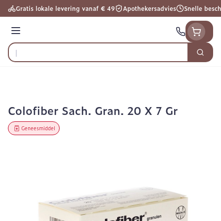
Ga naar de inhoud
Gratis lokale levering vanaf € 49
Apothekersadvies
Snelle besc
Menu
Zoek
Product, merk, categorie...
Colofiber Sach. Gran. 20 X 7 Gr
Geneesmiddel