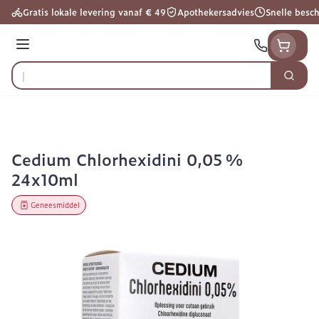
Ga naar de inhoud
Gratis lokale levering vanaf € 49
Apothekersadvies
Snelle besc
Menu
Zoek
Product, merk, categorie...
Cedium Chlorhexidini 0,05 %
24x10ml
Geneesmiddel