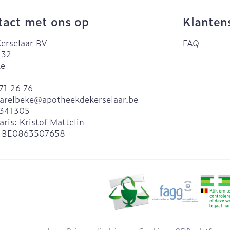
act met ons op
Klanten
erselaar BV
FAQ
 32
ke
71 26 76
arelbeke@
apotheekdekerselaar.be
341305
aris:
Kristof Mattelin
:
BE0863507658