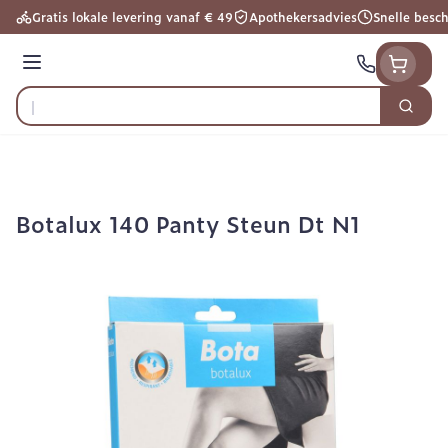
Ga naar de inhoud
Gratis lokale levering vanaf € 49
Apothekersadvies
Snelle besc
Menu
Zoek
Product, merk, categorie...
Botalux 140 Panty Steun Dt N1