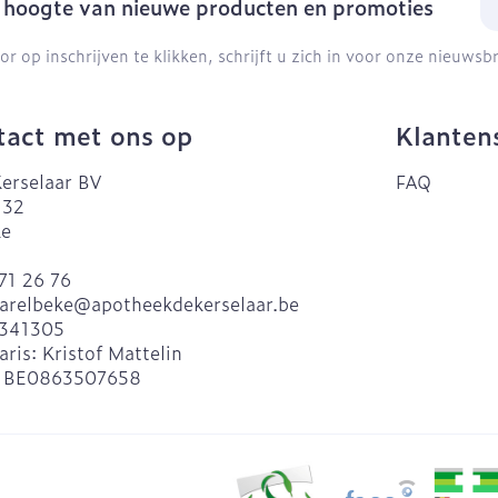
e hoogte van nieuwe producten en promoties
or op inschrijven te klikken, schrijft u zich in voor onze nieuws
act met ons op
Klanten
erselaar BV
FAQ
 32
ke
71 26 76
arelbeke@
apotheekdekerselaar.be
341305
aris:
Kristof Mattelin
:
BE0863507658