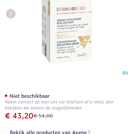
Avene Dermabsolu Serum 
Niet beschikbaar
Neem contact op met ons via telefoon of e-mail, dan
bekijken we samen de mogelijkheden.
Promotie prijs
€ 43,20
Adviesprijs
€ 54,00
Bekijk alle producten van Avene