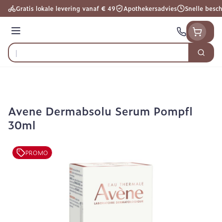
Ga naar de inhoud
Gratis lokale levering vanaf € 49
Apothekersadvies
Snelle besc
Menu
Zoek
Product, merk, categorie...
Avene Dermabsolu Serum Pompfl
30ml
PROMO