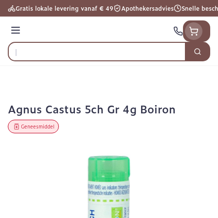
Ga naar de inhoud
Gratis lokale levering vanaf € 49
Apothekersadvies
Snelle besc
Menu
Zoek
Product, merk, categorie...
Agnus Castus 5ch Gr 4g Boiron
Geneesmiddel