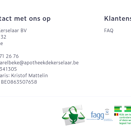
act met ons op
Klanten
erselaar BV
FAQ
 32
ke
71 26 76
arelbeke@
apotheekdekerselaar.be
341305
aris:
Kristof Mattelin
:
BE0863507658