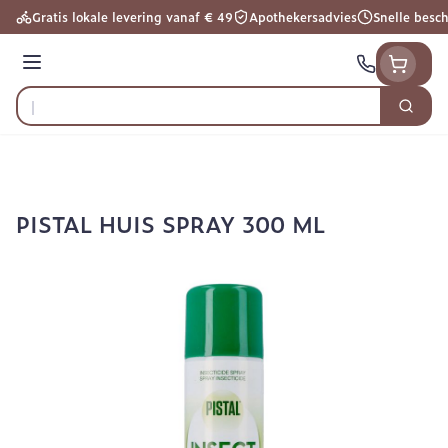
Ga naar de inhoud
Gratis lokale levering vanaf € 49
Apothekersadvies
Snelle besc
Menu
Zoek
Product, merk, categorie...
PISTAL HUIS SPRAY 300 ML