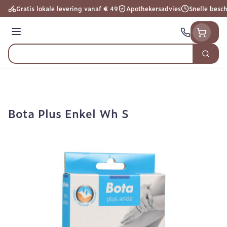
Ga naar de inhoud
Gratis lokale levering vanaf € 49
Apothekersadvies
Snelle besc
Menu
Zoek
Product, merk, categorie...
Bota Plus Enkel Wh S