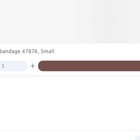
lbandage 47874, Small
E-