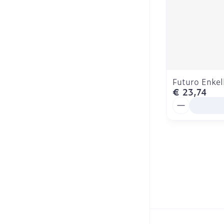
Futuro Enke
€ 23,74
Aantal