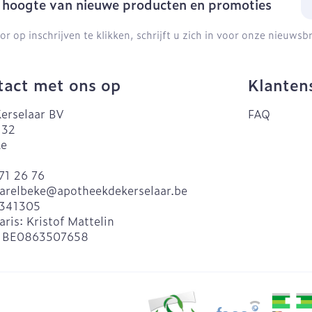
e hoogte van nieuwe producten en promoties
or op inschrijven te klikken, schrijft u zich in voor onze nieuws
act met ons op
Klanten
erselaar BV
FAQ
 32
ke
71 26 76
arelbeke@
apotheekdekerselaar.be
341305
aris:
Kristof Mattelin
:
BE0863507658