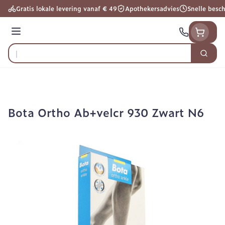
Ga naar de inhoud
Gratis lokale levering vanaf € 49
Apothekersadvies
Snelle besc
Menu
Zoek
Product, merk, categorie...
Bota Ortho Ab+velcr 930 Zwart N6