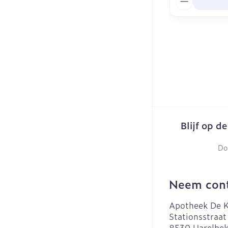
Blijf op d
Do
Neem cont
Apotheek De K
Stationsstraat
8530
Harelbe