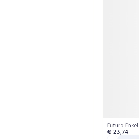
Futuro Enke
€ 23,74
Aantal