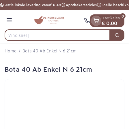
Dia 1 van 1
Ga naar de inhoud
Gratis lokale levering vanaf € 49
Apothekersadvies
Snelle beschikb
0
0 artikelen
Menu
€ 0,00
Vind snel won
Zoek
Product, merk, categorie...
Home
/
Bota 40 Ab Enkel N 6 21cm
Bota 40 Ab Enkel N 6 21cm