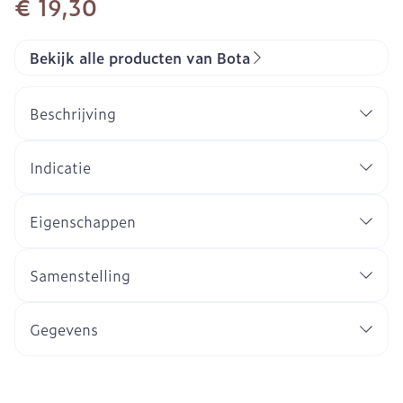
€ 19,30
Bekijk alle producten van Bota
Beschrijving
Indicatie
Eigenschappen
Anatomische pasvorm
Zeer stevig, huidvriendelijk gebreid materiaal
Samenstelling
Verfijnde uitvoering, optimaal draagcomfort
Open hiel, open teen
Gegevens
Met naad
CNK
1046218