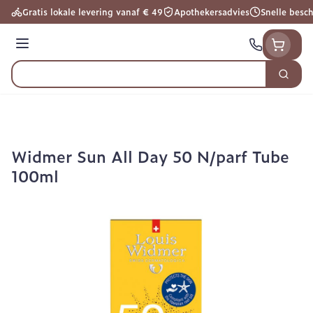
Ga naar de inhoud
Gratis lokale levering vanaf € 49
Apothekersadvies
Snelle besc
Menu
Zoek
Product, merk, categorie...
Widmer Sun All Day 50 N/parf Tube
100ml