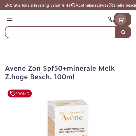
Ga naar de inhoud
Gratis lokale levering vanaf € 49
Apothekersadvies
Snelle besc
Menu
Zoek
Product, merk, categorie...
Avene Zon Spf50+minerale Melk
Z.hoge Besch. 100ml
PROMO