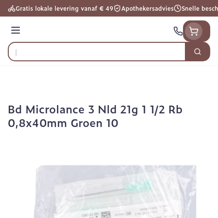
Ga naar de inhoud
Gratis lokale levering vanaf € 49
Apothekersadvies
Snelle besc
Menu
Zoek
Product, merk, categorie...
Bd Microlance 3 Nld 21g 1 1/2 Rb
0,8x40mm Groen 10