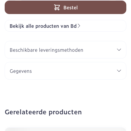
Bestel
Bekijk alle producten van Bd
Beschikbare leveringsmethoden
Gegevens
Gerelateerde producten
Navigeren door de elementen van de carrousel is mogeli
Druk om carrousel over te slaan
Druk op om naar carrouselnavigatie te gaan