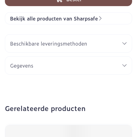
Bekijk alle producten van Sharpsafe
Beschikbare leveringsmethoden
Gegevens
Gerelateerde producten
Navigeren door de elementen van de carrousel is mogeli
Druk om carrousel over te slaan
Druk op om naar carrouselnavigatie te gaan