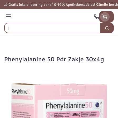
Ga naar de inhoud
Gratis lokale levering vanaf € 49
Apothekersadvies
Snelle besc
Menu
Zoek
Product, merk, categorie...
Phenylalanine 50 Pdr Zakje 30x4g