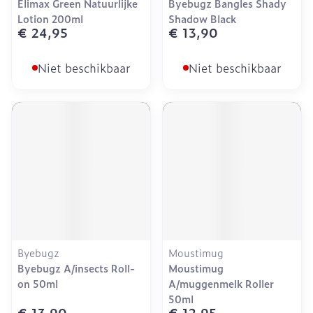
Elimax Green Natuurlijke
Byebugz Bangles Shady
Lotion 200ml
Shadow Black
€ 24,95
€ 13,90
Niet beschikbaar
Niet beschikbaar
Byebugz
Moustimug
Byebugz A/insects Roll-
Moustimug
on 50ml
A/muggenmelk Roller
50ml
€ 13,90
€ 12,95