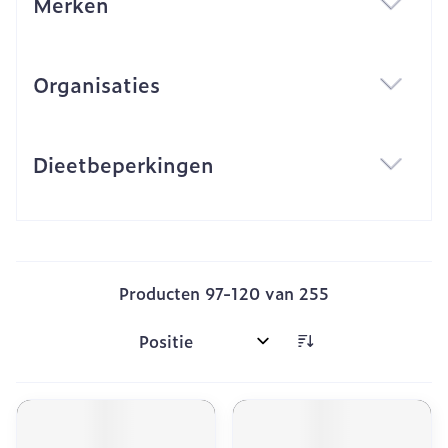
Merken
filter
Organisaties
filter
Dieetbeperkingen
filter
Producten
97
-
120
van
255
Sorteer op: