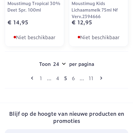
Moustimug Tropical 30%
Moustimug Kids
Deet Spr. 100ml
Lichaamsmelk 75ml Nf
Verv.2394666
€ 14,95
€ 12,95
Niet beschikbaar
Niet beschikbaar
Toon
per pagina
Pagina's
U lees momenteel pagina
Pagina
Pagina
Pagina
Pagina
1
...
4
5
6
...
11
Blijf op de hoogte van nieuwe producten en
promoties
E-mail adres