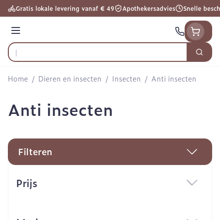
Ga naar de inhoud
Gratis lokale levering vanaf € 49
Apothekersadvies
Snelle besc
Menu
Zoek
Product, merk, categorie...
Home
/
Dieren en insecten
/
Insecten
/
Anti insecten
Anti insecten
Filteren
Doorgaan naar productlijst
Prijs
filter