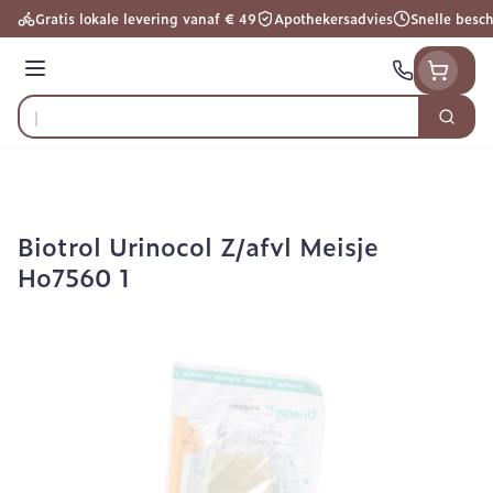
Ga naar de inhoud
Gratis lokale levering vanaf € 49
Apothekersadvies
Snelle besc
Menu
Zoek
Product, merk, categorie...
Biotrol Urinocol Z/afvl Meisje
Ho7560 1