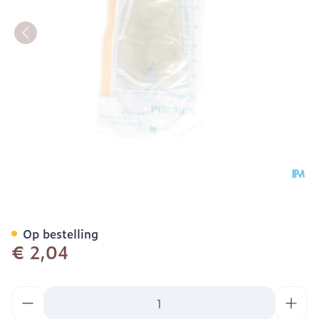
Biotrol Urinocol Z/afvl Me
Op bestelling
€ 2,04
Aantal