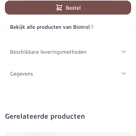
Bestel
Bekijk alle producten van Biotrol
Beschikbare leveringsmethoden
Gegevens
Gerelateerde producten
Navigeren door de elementen van de carrousel is mogeli
Druk om carrousel over te slaan
Druk op om naar carrouselnavigatie te gaan