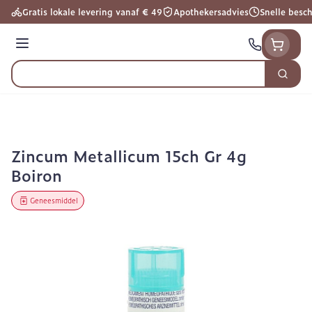
Ga naar de inhoud
Gratis lokale levering vanaf € 49
Apothekersadvies
Snelle besc
Menu
Zoek
Product, merk, categorie...
Zincum Metallicum 15ch Gr 4g
Boiron
Geneesmiddel