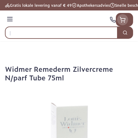
Ga naar de inhoud
Gratis lokale levering vanaf € 49
Apothekersadvies
Snelle besc
Menu
Zoek
Product, merk, categorie...
Widmer Remederm Zilvercreme
N/parf Tube 75ml