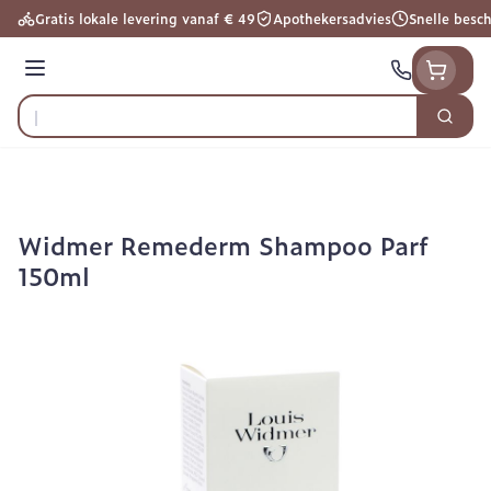
Ga naar de inhoud
Gratis lokale levering vanaf € 49
Apothekersadvies
Snelle besc
Menu
Zoek
Product, merk, categorie...
Widmer Remederm Shampoo Parf
150ml