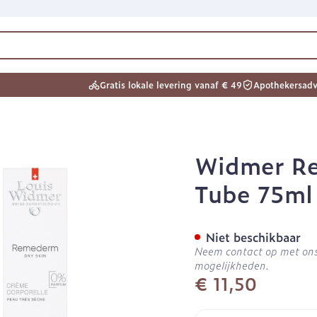
 categorie...
Gratis lokale levering vanaf € 49
Apothekersadv
n Schoonheid, verzorging en hygiëne
n Dieet, voeding en vitamines
n Zwangerschap en kinderen
 Vitaliteit 50+
n Natuur geneeskunde
n Thuiszorg en EHBO
 Dieren en insecten
n Geneesmiddelen
n
Neus
Vitamines en supplementen
Kinderen
Wondzorg
Zonneb
Diabete
Dierenv
Mineral
aten
Zicht
Oliën
Kat
Gynaecologie
Spieren
Kruiden
tonica
 Remederm Creme N/parf 
Widmer R
orging en hygiëne categorie
arren
er
ingerie
Spray
Vitamine A
Luizen
Vilt
Aftersu
Bloedgl
Hond
Mineral
Tube 75ml
r en
Antioxydanten - detox
Tanden
Handschoenen
Lippen
Teststri
Kat
g en -
Seksualiteit
Gemmotherapie
Duiven en vogels
Urinewegen
Steunko
Licht- 
 vitamines categorie
Vitamin
Ogen
ging
inaties
Aminozuren
Verzorging en hygiëne
Wondhelend
Zonneb
Overige
Andere 
ctenbeten
ay & gel
 en sokken
 kinderen categorie
Niet beschikbaar
upplementen
Oogspoeling
Calcium
Vitamines en supplementen
Brandwonden
Voorber
Naalden
Huid
Neem contact op met ons 
Pijn en koorts
Snurken
Oligo-elementen
Wondzorg
Zware b
Fytothe
Gemoed 
Oogdruppels
Toon meer
Toon meer
Toon meer
Toon me
Toon me
el
mogelijkheden.
incet
tegorie
Ontsmet
€ 11,50
baby - kinderen
Creme - gel
Schimm
Voedingstherapie & welzijn
EHBO
Hygiëne
Stoma
nde categorie
Nagels en hoeven
Droge ogen
Vlooien