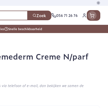
Overs
Zoek
056 71 26 76
Klant menu
ies
Snelle beschikbaarheid
escherming
s
oeding
en, vitaminen en
Seksualiteit en intieme
Naalden en spuiten
Neus
 en gewrichten
thee
Pillendozen
Plantaardige olie
Oren
hygiene
Tube 75ml
emederm Creme N/parf
n
ucosemeter
Spuiten
Tabletten
en
Condooms en anticonceptie
ps en naalden
Oplossing voor injectie
Neussprays en -druppels
usen
en warmtetherapie
Batterijen
Homeopathie
Ogen
en
Intiem welzijn
ank
 diabetes producten
dieren
Naalden
Intieme verzorging
Mond en keel
eiding zon
 voor insulinespuiten
Naalden voor insulinepen -
via telefoon of e-mail, dan bekijken we samen de
enen
rapie
Massage
Mond, muil of snavel
pennaalden
en stress
er
er
Zuigtabletten
ten en desinfecteren
Toon meer
Toon meer
Spray - oplossing
els
Vacht, huid of pluimen
 en teken