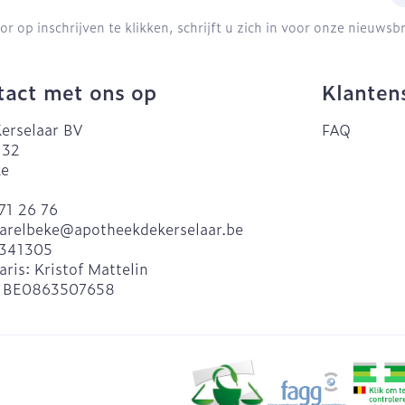
or op inschrijven te klikken, schrijft u zich in voor onze nieuws
act met ons op
Klanten
erselaar BV
FAQ
 32
ke
71 26 76
arelbeke@
apotheekdekerselaar.be
341305
aris:
Kristof Mattelin
:
BE0863507658