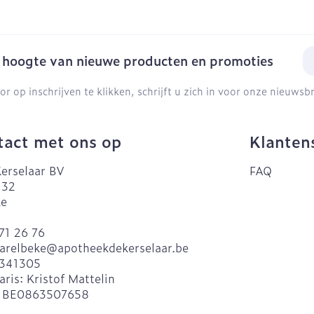
E-
e hoogte van nieuwe producten en promoties
or op inschrijven te klikken, schrijft u zich in voor onze nieuws
act met ons op
Klanten
erselaar BV
FAQ
 32
ke
71 26 76
arelbeke@
apotheekdekerselaar.be
341305
aris:
Kristof Mattelin
:
BE0863507658